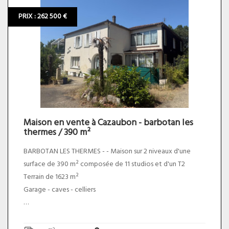
* CHARGES ANNUELLES : environ 1380 euros. Le prix du bien
PRIX : 262 500 €
net vendeur est de 225 000,00 euros plus 5,50% TTC
d'honoraires charge acquéreur soit un prix total de 237
375,00 euros.
Maison en vente à Cazaubon - barbotan les
thermes / 390 m²
BARBOTAN LES THERMES - - Maison sur 2 niveaux d'une
surface de 390 m² composée de 11 studios et d'un T2
Terrain de 1623 m²
Garage - caves - celliers
*** TAXE FONCIERE - 4178.00 €. Le prix du bien net vendeur
est de 250 000,00 euros plus 5,00% TTC d'honoraires