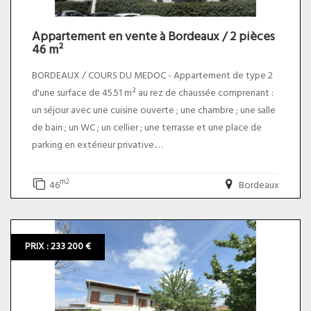
Appartement en vente à Bordeaux / 2 pièces
46 m²
BORDEAUX / COURS DU MEDOC - Appartement de type 2
d'une surface de 45.51 m² au rez de chaussée comprenant :
un séjour avec une cuisine ouverte ; une chambre ; une salle
de bain ; un WC ; un cellier ; une terrasse et une place de
parking en extérieur privative.
Environnement calme et sécurisé - Résidence très bien
m2
46
Bordeaux
entretenue
Proche toutes commodités
Emplacement très recherché !
PRIX : 233 200 €
Charges annuelles : environ 850 euros / an
Taxes foncieres : 1056 euros. Le prix du bien net vendeur est
de 187 000,00 euros plus 5,00% TTC d'honoraires charge