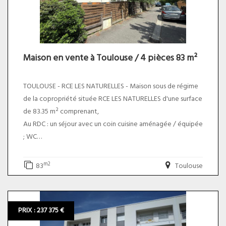
acquéreur soit un prix total de 196 350,00 euros.
Maison en vente à Toulouse / 4 pièces 83 m²
TOULOUSE - RCE LES NATURELLES - Maison sous de régime
de la copropriété située RCE LES NATURELLES d'une surface
de 83.35 m² comprenant,
Au RDC : un séjour avec un coin cuisine aménagée / équipée
; WC
Au premier étage : un dégagement ; 3 chambres ; une salle
de bain ; WC
m2
83
Toulouse
Un jardin et un garage
Maison en copropriété *
PRIX : 237 375 €
* Taxe foncière : 1500 euros