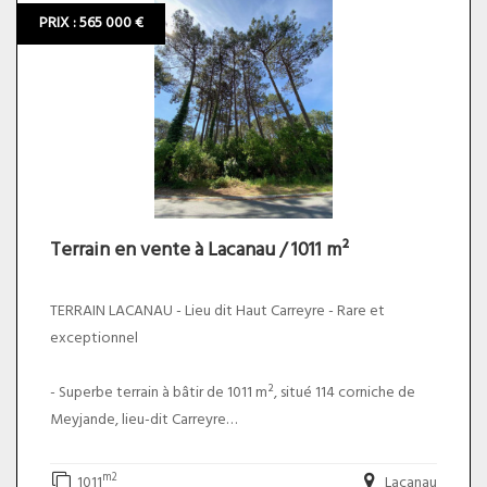
Quartier recherché ! Proche toutes commodités
PRIX : 565 000 €
commerces et transports . Le prix du bien net vendeur est
de 510 000,00 euros plus 3,14% TTC d'honoraires charge
acquéreur soit un prix total de 526 000,00 euros. DPE
ANCIENNE VERSION.
Terrain en vente à Lacanau / 1011 m²
TERRAIN LACANAU - Lieu dit Haut Carreyre - Rare et
exceptionnel
- Superbe terrain à bâtir de 1011 m², situé 114 corniche de
Meyjande, lieu-dit Carreyre
- Libre de constructeur
- Secteur : UDa
m2
1011
Lacanau