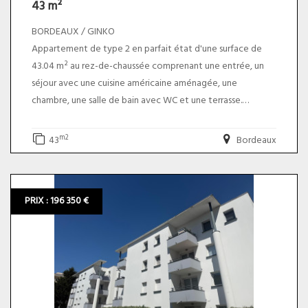
43 m²
BORDEAUX / GINKO
Appartement de type 2 en parfait état d'une surface de
43.04 m² au rez-de-chaussée comprenant une entrée, un
séjour avec une cuisine américaine aménagée, une
chambre, une salle de bain avec WC et une terrasse.
Une place de parking sécurisée en sous sol
m2
43
Bordeaux
* DPE : B - B
* Taxe foncière : 1131 euros
* charges annuelles : environ 1172 euros. Le prix du bien net
PRIX : 196 350 €
vendeur est de 155 000,00 euros plus 6,00% TTC
d'honoraires charge acquéreur soit un prix total de 164
300,00 euros. DPE ANCIENNE VERSION.