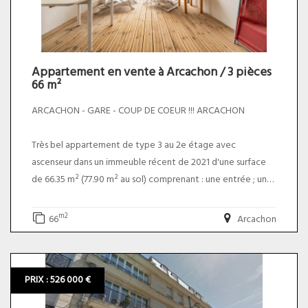
* DIAGNOSTICS : en cours de réactualisation
* TAXE FONCIERE : 1318 €. Le prix du bien net vendeur est de
350 000,00 euros plus 5,00% TTC d'honoraires charge
acquéreur soit un prix total de 367 500,00 euros. DPE
ANCIENNE VERSION.
Appartement en vente à Arcachon / 3 pièces
66 m²
ARCACHON - GARE - COUP DE COEUR !!! ARCACHON
Très bel appartement de type 3 au 2e étage avec
ascenseur dans un immeuble récent de 2021 d'une surface
de 66.35 m² (77.90 m² au sol) comprenant : une entrée ; un
séjour cuisine aménagée / équipée ; 2 chambres ; une salle
de bain ; WC ; rangements / dégagements et une loggia
m2
66
Arcachon
plein sud de 12.20 m².
* Taxe foncière : environ 950 euros / an
PRIX : 526 000 €
* Charges annuelles : environ 725 euros / an
* DPE : C - C