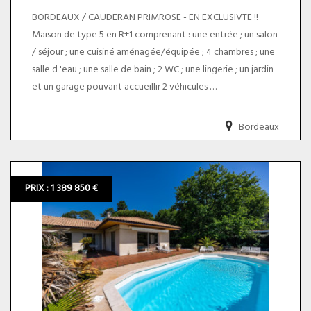
BORDEAUX / CAUDERAN PRIMROSE - EN EXCLUSIVTE !!
Maison de type 5 en R+1 comprenant : une entrée ; un salon
/ séjour ; une cuisiné aménagée/équipée ; 4 chambres ; une
salle d 'eau ; une salle de bain ; 2 WC ; une lingerie ; un jardin
et un garage pouvant accueillir 2 véhicules
QUARTIER TRES RECHERCHE !
Bordeaux
* TAXES FONCIERE : 2687 euros. Le prix du bien net vendeur
est de 710 000,00 euros plus 3,60% TTC d'honoraires charge
PRIX : 1 389 850 €
acquéreur soit un prix total de 735 560,00 euros.