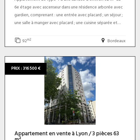
6e étage avec ascenseur dans une résidence arborée avec
gardien, comprenant : une entrée avec placard ; un séjour ;
une salle à manger avec placard ; une cuisine séparée et
aménagée avec un cellier attenant ; deux chambres ; un
dressing ; une salle de bain ; deux terrasses de 24m² ; une
m2
92
Bordeaux
cave ; & une place de parking privative.
* Chauffage, eau chaude et froide compris dans les charges.
PRIX : 316 500 €
* Diagnostics : en cours de réactualisation
* Charges annuelles : 4000 euros environ
* Taxe foncière : 1727 euros. Le prix du bien net vendeur est
de 280 000,00 euros plus 5,00% TTC d'honoraires charge
acquéreur soit un prix total de 294 000,00 euros.
Appartement en vente à Lyon / 3 pièces 63
m²