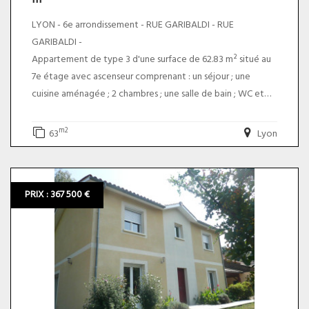
LYON - 6e arrondissement - RUE GARIBALDI - RUE
GARIBALDI -
Appartement de type 3 d'une surface de 62.83 m² situé au
7e étage avec ascenseur comprenant : un séjour ; une
cuisine aménagée ; 2 chambres ; une salle de bain ; WC et
une cave au -1.
Une place de parking vient compléter ce bien
m2
63
Lyon
* Diagnostics : E - E
* Taxe foncière : environ 1123 €
PRIX : 367 500 €
* Charges annuelles : environ 1600 €. Le prix du bien net
vendeur est de 300 000,00 euros plus 5,50% TTC
d'honoraires charge acquéreur soit un prix total de 316
500,00 euros.