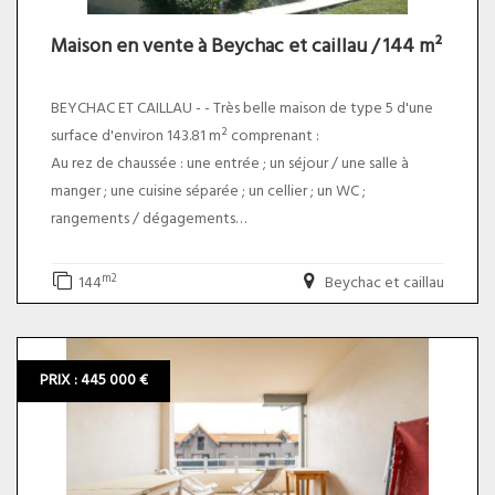
Maison en vente à Beychac et caillau / 144 m²
BEYCHAC ET CAILLAU - - Très belle maison de type 5 d'une
surface d'environ 143.81 m² comprenant :
Au rez de chaussée : une entrée ; un séjour / une salle à
manger ; une cuisine séparée ; un cellier ; un WC ;
rangements / dégagements
Au 1er étage : 4 chambres ; un dressing ; une salle de bain
(avec douche et baignoire) & un WC
m2
144
Beychac et caillau
TOUT ELECTRIQUE
Un jardin avec une une terrasse ; un abri de jardin & un un
PRIX : 445 000 €
abri de voiture pour 2 voitures viennent compléter ce bien.
NOUVELLES PHOTOS A VENIR