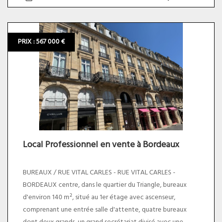
- Emprise au sol 165 m²
- Non viabilisé
PRIX : 567 000 €
- A seulement 2 minutes du lac et vue sur la forêt
Domaniale
* Environnement calme et très recherché. Le prix du bien
net vendeur est de 550 000,00 euros plus 2,73% TTC
d'honoraires charge acquéreur soit un prix total de 565
000,00 euros.
Local Professionnel en vente à Bordeaux
BUREAUX / RUE VITAL CARLES - RUE VITAL CARLES -
BORDEAUX centre, dans le quartier du Triangle, bureaux
d'environ 140 m², situé au 1er étage avec ascenseur,
comprenant une entrée salle d'attente, quatre bureaux