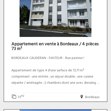
* Charges annuelles : 580 euros. Le prix du bien net vendeur
est de 220 000,00 euros plus 6,00% TTC d'honoraires
charge acquéreur soit un prix total de 233 200,00 euros.
Appartement en vente à Bordeaux / 4 pièces
73 m²
BORDEAUX CAUDERAN - PASTEUR - Rue pasteur !
Appartement de type 4 d'une surface de 72.71 m²
comprenant : une entrée ; un séjour double ; une cuisine
séparée / aménagée ; 2 chambres dont une avec dressing ;
une salle d'eau ; un WC ; un cellier & un balcon
Parking sécurisé avec un portail électrique
m2
73
Bordeaux
* TAXE FONCIERE : 1521 euros