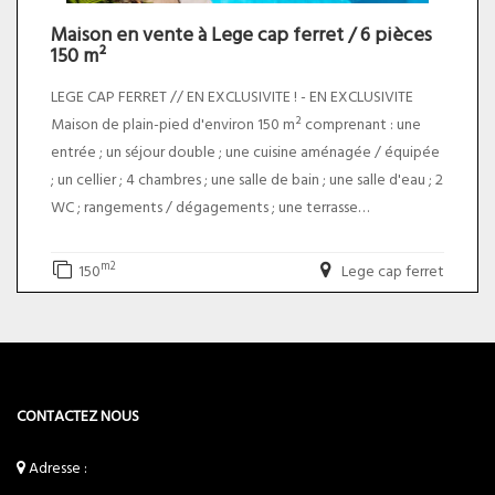
Maison en vente à Lege cap ferret / 6 pièces
150 m²
LEGE CAP FERRET // EN EXCLUSIVITE ! - EN EXCLUSIVITE
Maison de plain-pied d'environ 150 m² comprenant : une
entrée ; un séjour double ; une cuisine aménagée / équipée
; un cellier ; 4 chambres ; une salle de bain ; une salle d'eau ; 2
WC ; rangements / dégagements ; une terrasse
Un jardin arboré avec un cabanon (16 m²) et une piscine
viennent compléter ce bien
m2
150
Lege cap ferret
*Taxe foncière : 2230 euros. Le prix du bien net vendeur est
de 1 330 000,00 euros plus 4,50% TTC d'honoraires charge
acquéreur soit un prix total de 1 389 850,00 euros. DPE
ANCIENNE VERSION.
CONTACTEZ NOUS
Adresse :