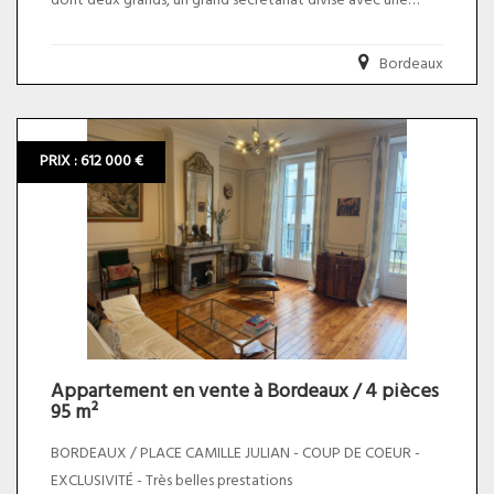
dont deux grands, un grand secrétariat divisé avec une
cloison mobile, une pièce de réserve, et un wc.
Bordeaux
Idéal pour professions libérales !
Emplacement très recherché
PRIX : 612 000 €
Diagnostics : en cours
Taxes foncières : 2640 euros
charges annuelles : a venir. Le prix du bien net vendeur est
de 540 000,00 euros plus 5,00% TTC d'honoraires charge
acquéreur soit un prix total de 567 000,00 euros.
Appartement en vente à Bordeaux / 4 pièces
95 m²
BORDEAUX / PLACE CAMILLE JULIAN - COUP DE COEUR -
EXCLUSIVITÉ - Très belles prestations