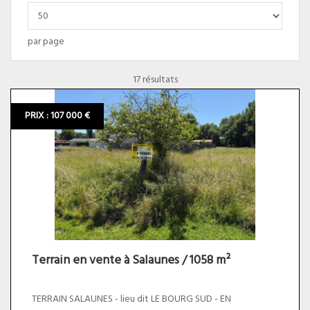
Nb
par
par page
page
:
17 résultats
PRIX : 107 000 €
Terrain en vente à Salaunes / 1058 m²
TERRAIN SALAUNES - lieu dit LE BOURG SUD - EN