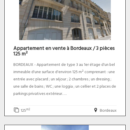
Quartier très recherché proche commerces ; plage et
centre d'Arcachon !. Le prix du bien net vendeur est de 430
000,00 euros plus 3,49% TTC d'honoraires charge acquéreur
soit un prix total de 445 000,00 euros.
Appartement en vente à Bordeaux / 3 pièces
125 m²
BORDEAUX - Appartement de type 3 au 1er étage d'un bel
immeuble d'une surface d'environ 125 m² comprenant : une
entrée avec placard ; un séjour ; 2 chambres ; un dressing ;
une salle de bains ; WC ; une loggia ; un cellier et 2 places de
parkings privatives extérieur.
- charges annuelles : environ 1650 euros
m2
125
Bordeaux
- taxe foncière : environ 2110 euros