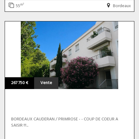
m²
55
Bordeaux
267 750 €
Vente
BORDEAUX CAUDERAN / PRIMROSE - - COUP DE COEUR A
SAISIR !!!...