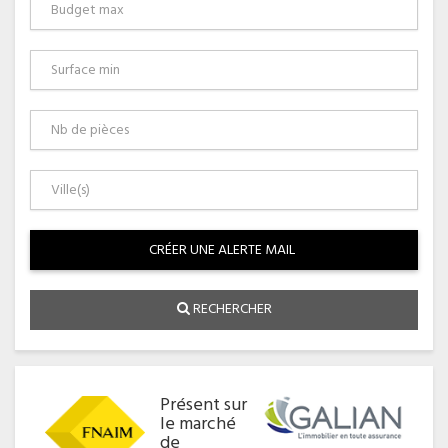
Budget
max
Surface
min
Nb
de
pièces
VILLE
CRÉER UNE ALERTE MAIL
RECHERCHER
Présent sur
le marché
de